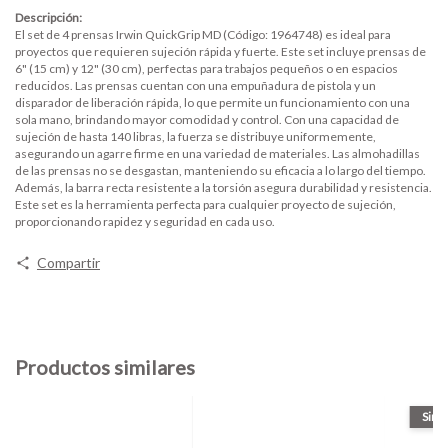
Descripción:
El set de 4 prensas Irwin QuickGrip MD (Código: 1964748) es ideal para
proyectos que requieren sujeción rápida y fuerte. Este set incluye prensas de
6" (15 cm) y 12" (30 cm), perfectas para trabajos pequeños o en espacios
reducidos. Las prensas cuentan con una empuñadura de pistola y un
disparador de liberación rápida, lo que permite un funcionamiento con una
sola mano, brindando mayor comodidad y control. Con una capacidad de
sujeción de hasta 140 libras, la fuerza se distribuye uniformemente,
asegurando un agarre firme en una variedad de materiales. Las almohadillas
de las prensas no se desgastan, manteniendo su eficacia a lo largo del tiempo.
Además, la barra recta resistente a la torsión asegura durabilidad y resistencia.
Este set es la herramienta perfecta para cualquier proyecto de sujeción,
proporcionando rapidez y seguridad en cada uso.
Compartir
Productos similares
Sin s