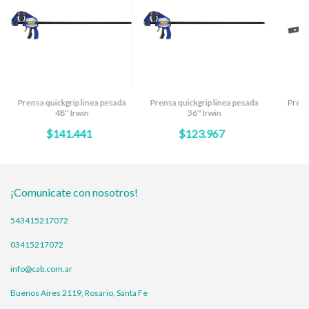
Prensa quickgrip linea pesada
Prensa quickgrip linea pesada
Prens
48'' Irwin
36'' Irwin
$141.441
$123.967
¡Comunicate con nosotros!
543415217072
03415217072
info@cab.com.ar
Buenos Aires 2119, Rosario, Santa Fe