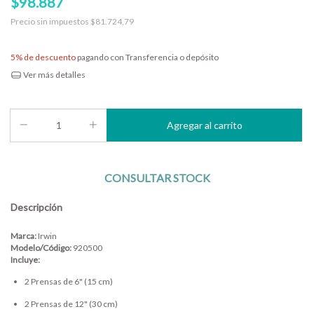
$98.887
Precio sin impuestos
$81.724,79
5% de descuento
pagando con Transferencia o depósito
Ver más detalles
Descripción
Marca:
Irwin
Modelo/Código:
920500
Incluye:
2 Prensas de 6" (15 cm)
2 Prensas de 12" (30 cm)