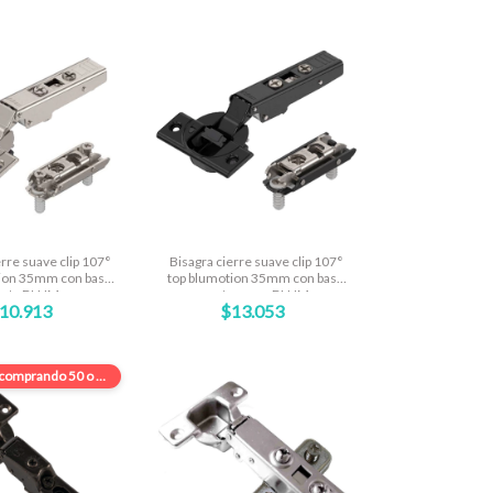
erre suave clip 107°
Bisagra cierre suave clip 107°
tion 35mm con base
top blumotion 35mm con base
ecta BLUM
recta negra BLUM
10.913
$13.053
comprando 50 o más