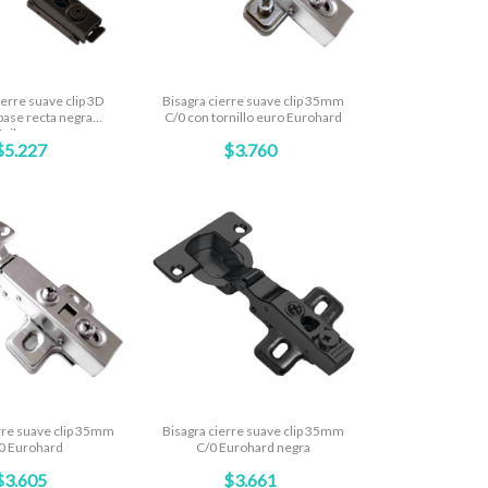
ierre suave clip 3D
Bisagra cierre suave clip 35mm
ase recta negra
C/0 con tornillo euro Eurohard
nihopper
$5.227
$3.760
rre suave clip 35mm
Bisagra cierre suave clip 35mm
0 Eurohard
C/0 Eurohard negra
$3.605
$3.661