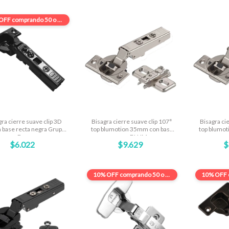
OFF
comprando 50 o más
gra cierre suave clip 3D
Bisagra cierre suave clip 107°
Bisagra ci
base recta negra Grupo
top blumotion 35mm con base
top blumo
Euro
cruz BLUM
r
$6.022
$9.629
$
10% OFF
comprando 50 o más
10% OFF