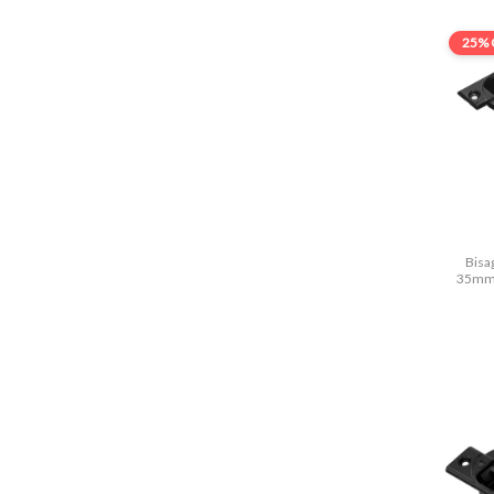
25% 
Bisa
35mm 