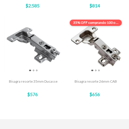
$2.585
$814
35% OFF
comprando 100 o más
Bisagra resorte 35mm Ducasse
Bisagra resorte 26mm CAB
$576
$656