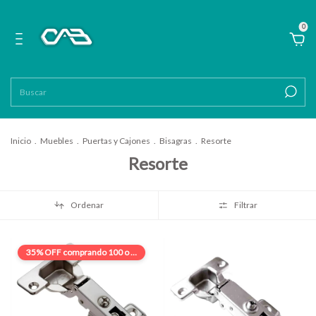
0
Inicio
.
Muebles
.
Puertas y Cajones
.
Bisagras
.
Resorte
Resorte
Ordenar
Filtrar
35% OFF
comprando 100 o más