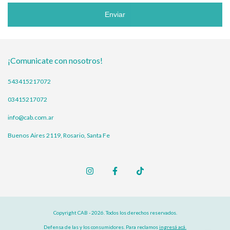
Enviar
¡Comunicate con nosotros!
543415217072
03415217072
info@cab.com.ar
Buenos Aires 2119, Rosario, Santa Fe
Copyright CAB - 2026. Todos los derechos reservados.
Defensa de las y los consumidores. Para reclamos
ingresá acá.