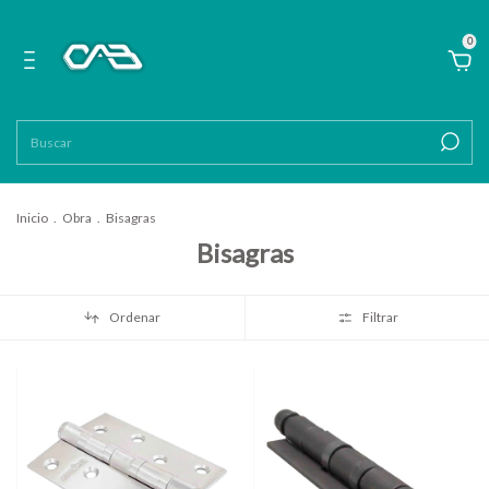
0
Inicio
.
Obra
.
Bisagras
Bisagras
Ordenar
Filtrar