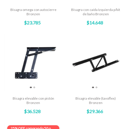
Bisagra omega con autocierre
Bisagra con caída Izquierda p/kit
Bronzen
de baño Bronzen
$23.785
$14.648
Bisagra elevable con pistón
Bisagra elevable (tavoflex)
Bronzen
Bronzen
$36.528
$29.366
25% OFF
comprando 50 o más