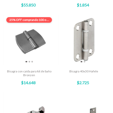
$55.850
$1.854
25% OFF
comprando 100 o más
Bisagra con caída para kit de baño
Bisagra 40x30 Hafele
Bronzen
$14.648
$2.725