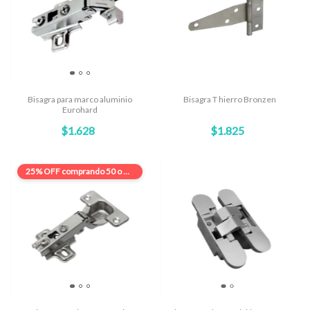
Bisagra para marco aluminio
Bisagra T hierro Bronzen
Eurohard
$1.628
$1.825
25% OFF
comprando 50 o más