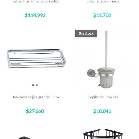
Kit perfil mampara corrediza
Jabonera oval - inox
$114.992
$11.702
Sin stock
Jabonera rejilla grande - inox
Cepillo de limpieza
$27.660
$18.041