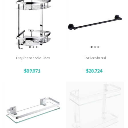
Esquinero doble - inox
Toallero barral
$89.871
$28.724