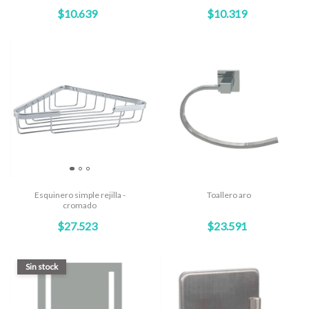
$10.639
$10.319
Esquinero simple rejilla -
Toallero aro
cromado
$27.523
$23.591
Sin stock