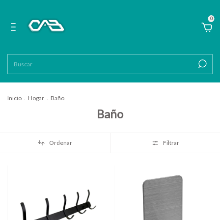
0
Inicio
.
Hogar
.
Baño
Baño
Ordenar
Filtrar