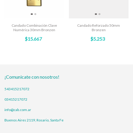
Candado Combinación Clave
Candado Reforzado 50mm
Numérica 30mm Bronzen
Bronzen
$15.667
$5.253
¡Comunicate con nosotros!
543415217072
03415217072
info@cab.com.ar
Buenos Aires 2119, Rosario, Santa Fe