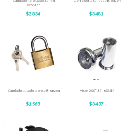
Candado Reforzado 32mm
Cierre porta candado Bronzen
Bronzen
$2.834
$3.481
Candado pesado bronce Bronzen
Visor 200° 35 - 60MM
$1.568
$3.437