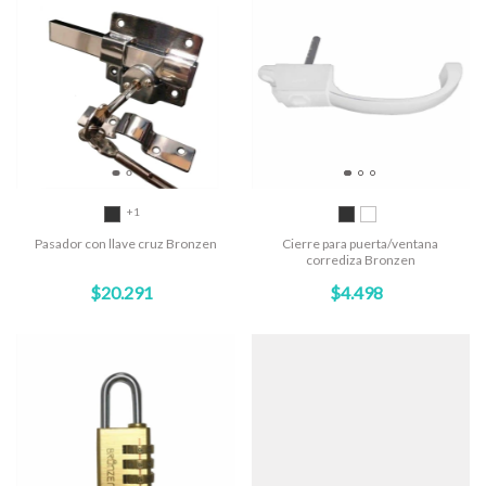
+1
Pasador con llave cruz Bronzen
Cierre para puerta/ventana
corrediza Bronzen
$20.291
$4.498