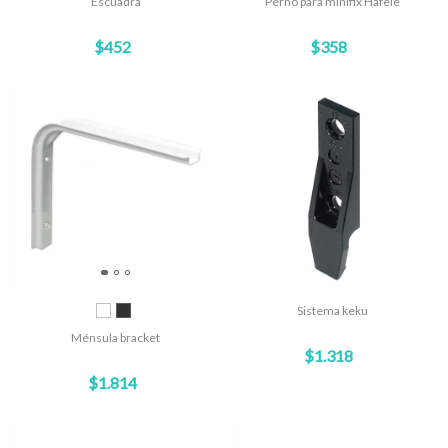
Escuadra
Perno para minifix Hafele
$452
$358
Sistema keku
Ménsula bracket
$1.318
$1.814