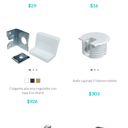
$29
$16
Rafix caja tab 7/16mm Hafele
Colgante alacena regulable con
tapa Eurohard
$303
$926