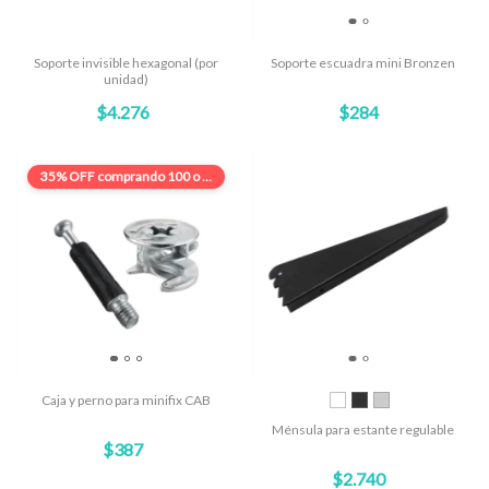
Soporte invisible hexagonal (por
Soporte escuadra mini Bronzen
unidad)
$4.276
$284
35% OFF
comprando 100 o más
Caja y perno para minifix CAB
Ménsula para estante regulable
$387
$2.740