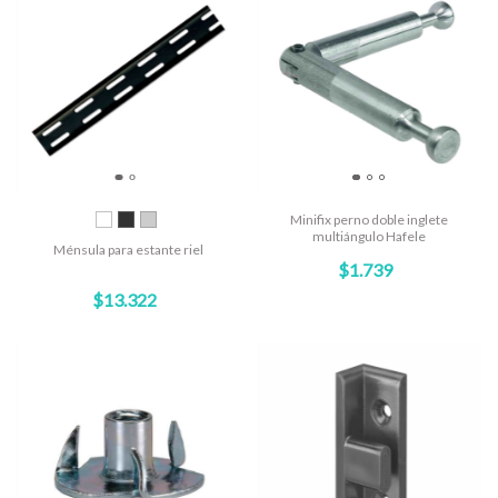
Minifix perno doble inglete
multiángulo Hafele
Ménsula para estante riel
$1.739
$13.322