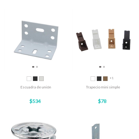
+1
Escuadra de unión
Trapecio mini simple
$534
$78