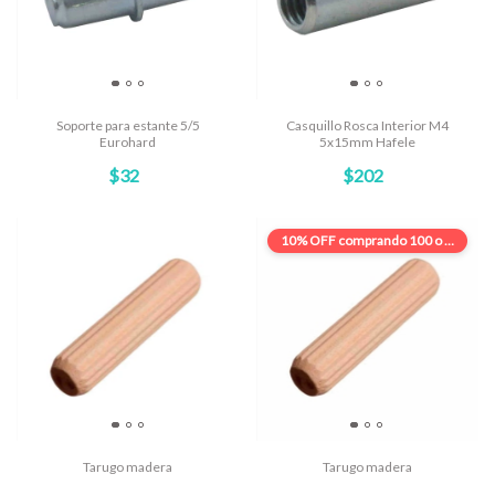
Soporte para estante 5/5
Casquillo Rosca Interior M4
Eurohard
5x15mm Hafele
$32
$202
10% OFF
comprando 100 o más
Tarugo madera
Tarugo madera