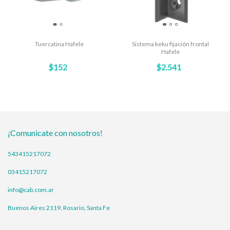
Tuercatina Hafele
Sistema keku fijación frontal
Hafele
$152
$2.541
¡Comunicate con nosotros!
543415217072
03415217072
info@cab.com.ar
Buenos Aires 2119, Rosario, Santa Fe