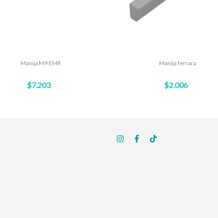
Manija M9 EMR
Manija ferrara
$7.203
$2.006