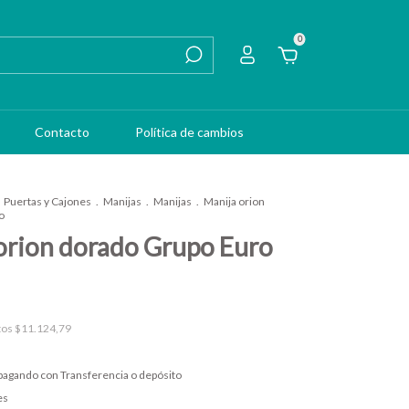
0
Contacto
Política de cambios
Puertas y Cajones
.
Manijas
.
Manijas
.
Manija orion
o
orion dorado Grupo Euro
tos
$11.124,79
pagando con Transferencia o depósito
es