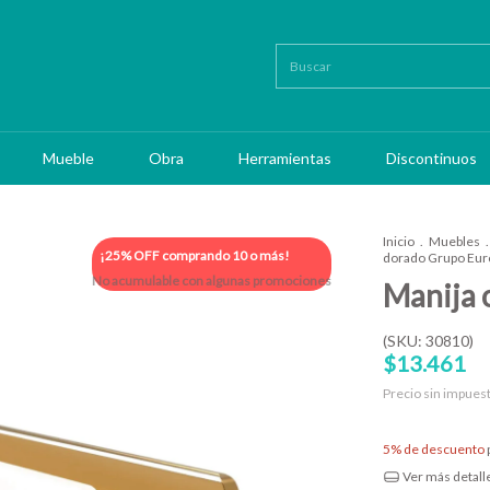
Mueble
Obra
Herramientas
Discontinuos
Inicio
.
Muebles
.
¡25% OFF comprando 10 o más!
dorado Grupo Eur
No acumulable con algunas promociones
Manija 
(SKU: 30810)
$13.461
Precio sin impues
5% de descuento
Ver más detall