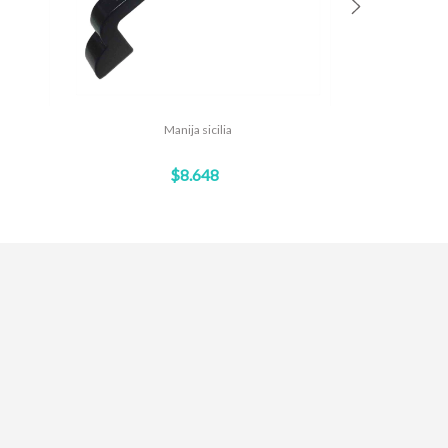
Manija sicilia
M
$8.648