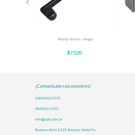
MR
Manija Trieste - Negra
$7.520
¡Comunicate con nosotros!
543415217072
03415217072
info@cab.com.ar
Buenos Aires 2119, Rosario, Santa Fe