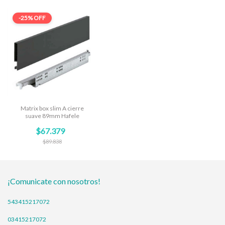
-
25
%
OFF
Matrix box slim A cierre
suave 89mm Hafele
$67.379
$89.838
¡Comunicate con nosotros!
543415217072
03415217072